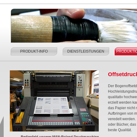
PRODUKT-INFO
DIENSTLEISTUNGEN
PRODUKTI
Offsetdruc
Der Bogenoffsetd
Hochleistungsdru
qualitativ hochwe
erzielt werden k
das Papier nicht
Aufbringen von 
veredelt werden. E
oder Bücher, das 
beste Qualität.
Bedienfeld unserer MAN-Roland Druckmaschine